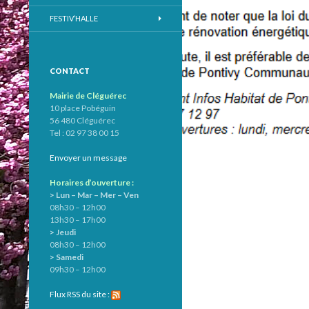
FESTIV’HALLE
CONTACT
Mairie de Cléguérec
10 place Pobéguin
56 480 Cléguérec
Tel : 02 97 38 00 15
Envoyer un message
Horaires d’ouverture :
> Lun – Mar – Mer – Ven
08h30 – 12h00
13h30 – 17h00
> Jeudi
08h30 – 12h00
> Samedi
09h30 – 12h00
Flux RSS du site :