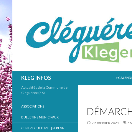
ALLER AU
Recherche
KLEG INFOS
>
CALENDR
Actualités de la Commune de
Cléguérec (56)
ASSOCIATIONS
DÉMARCH
BULLETINS MUNICIPAUX
29 JANVIER 2021
56
CENTRE CULTUREL | PERENN