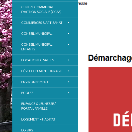
CENTRE COMMUNAL
D’ACTION SOCIALE (CCAS)
COMMERCES & ARTISANAT
CONSEIL MUNICIPAL
CONSEIL MUNICIPAL
ENFANTS
LOCATION DE SALLES
DÉVELOPPEMENT DURABLE
ENVIRONNEMENT
ECOLES
ENFANCE & JEUNESSE /
PORTAIL FAMILLE
LOGEMENT – HABITAT
LOISIRS