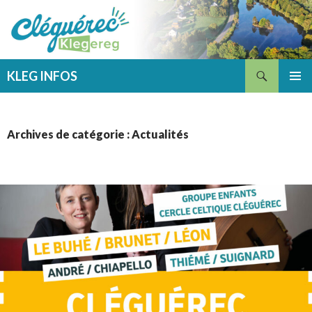
Recherche
KLEG INFOS
ALLER
MENU
AU
PRINCI
CONTENU
Archives de catégorie : Actualités