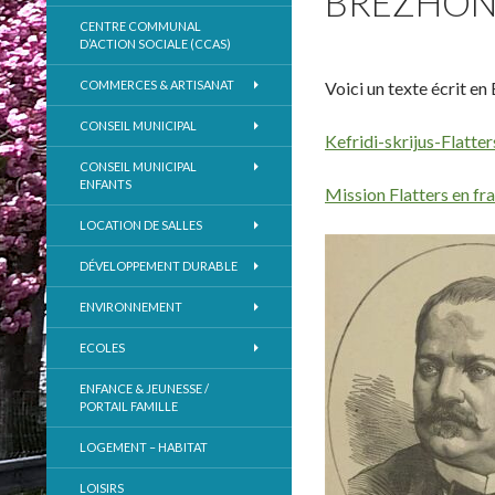
BREZHO
CENTRE COMMUNAL
D’ACTION SOCIALE (CCAS)
COMMERCES & ARTISANAT
Voici un texte écrit e
CONSEIL MUNICIPAL
Kefridi-skrijus-Flatters
CONSEIL MUNICIPAL
ENFANTS
Mission Flatters en fr
LOCATION DE SALLES
DÉVELOPPEMENT DURABLE
ENVIRONNEMENT
ECOLES
ENFANCE & JEUNESSE /
PORTAIL FAMILLE
LOGEMENT – HABITAT
LOISIRS