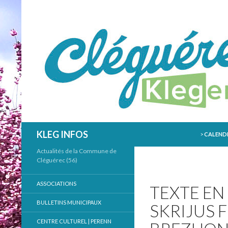
ALLER AU
Recherche
KLEG INFOS
>
CALENDR
Actualités de la Commune de
Cléguérec (56)
ASSOCIATIONS
TEXTE EN 
BULLETINS MUNICIPAUX
SKRIJUS F
CENTRE CULTUREL | PERENN