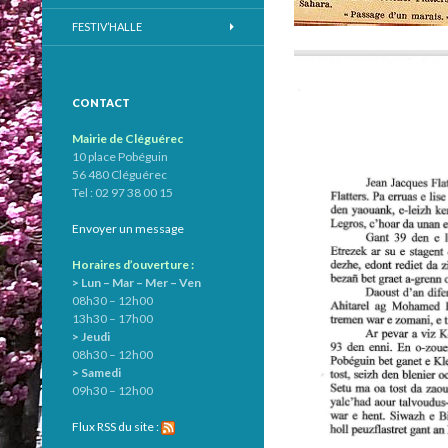
FESTIV’HALLE
CONTACT
Mairie de Cléguérec
10 place Pobéguin
56 480 Cléguérec
Tel : 02 97 38 00 15
Envoyer un message
Horaires d’ouverture :
> Lun – Mar – Mer – Ven
08h30 – 12h00
13h30 – 17h00
> Jeudi
08h30 – 12h00
> Samedi
09h30 – 12h00
Flux RSS du site :