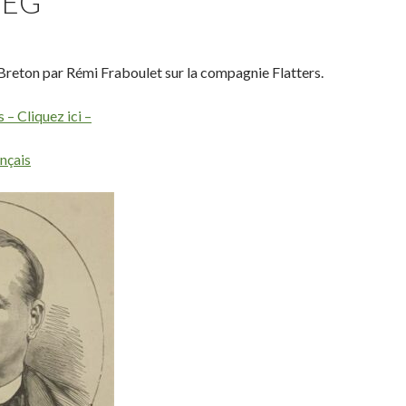
NEG
n Breton par Rémi Fraboulet sur la compagnie Flatters.
 – Cliquez ici –
ançais