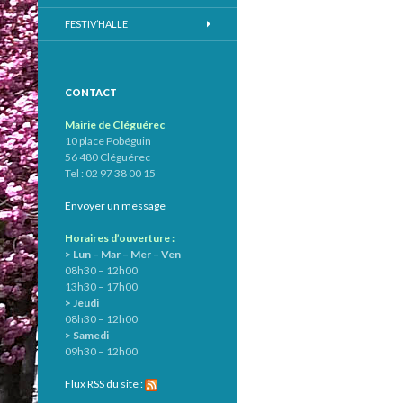
FESTIV’HALLE
CONTACT
Mairie de Cléguérec
10 place Pobéguin
56 480 Cléguérec
Tel : 02 97 38 00 15
Envoyer un message
Horaires d’ouverture :
> Lun – Mar – Mer – Ven
08h30 – 12h00
13h30 – 17h00
> Jeudi
08h30 – 12h00
> Samedi
09h30 – 12h00
Flux RSS du site :