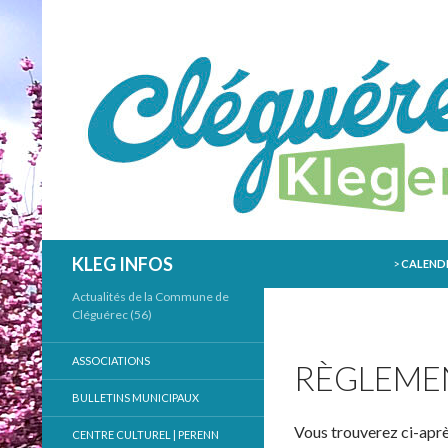
ALLER AU
Recherche
KLEG INFOS
>
CALENDR
Actualités de la Commune de
Cléguérec (56)
ASSOCIATIONS
RÈGLEME
BULLETINS MUNICIPAUX
Vous trouverez ci-après
CENTRE CULTUREL | PERENN