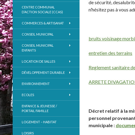
de sécurité, desalubri
CENTRE COMMUNAL
n’hésitez pas à vous ad
D’ACTION SOCIALE (CCAS)
COMMERCES & ARTISANAT
CONSEIL MUNICIPAL
bruits voisinage morb
CONSEIL MUNICIPAL
ENFANTS
entretien des terrains
LOCATION DE SALLES
Reglement sanitaire 
DÉVELOPPEMENT DURABLE
ARRETE DIVAGATI
ENVIRONNEMENT
ECOLES
ENFANCE & JEUNESSE /
Décret
relatif à la 
PORTAIL FAMILLE
personnel provenant 
LOGEMENT – HABITAT
municipale :
docume
LOISIRS