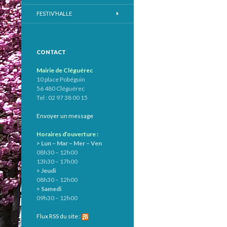
FESTIV’HALLE
CONTACT
Mairie de Cléguérec
10 place Pobéguin
56 480 Cléguérec
Tel : 02 97 38 00 15
Envoyer un message
Horaires d’ouverture :
> Lun – Mar – Mer – Ven
08h30 – 12h00
13h30 – 17h00
> Jeudi
08h30 – 12h00
> Samedi
09h30 – 12h00
Flux RSS du site :