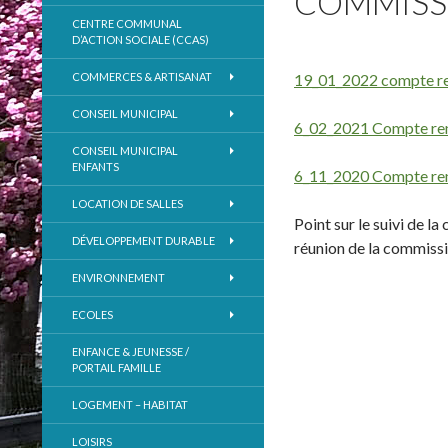
COMMISS
CENTRE COMMUNAL
D’ACTION SOCIALE (CCAS)
COMMERCES & ARTISANAT
19_01_2022 compte re
CONSEIL MUNICIPAL
6_02_2021 Compte ren
CONSEIL MUNICIPAL
ENFANTS
6_11_2020 Compte ren
LOCATION DE SALLES
Point sur le suivi de l
DÉVELOPPEMENT DURABLE
réunion de la commissi
ENVIRONNEMENT
ECOLES
ENFANCE & JEUNESSE /
PORTAIL FAMILLE
LOGEMENT – HABITAT
LOISIRS