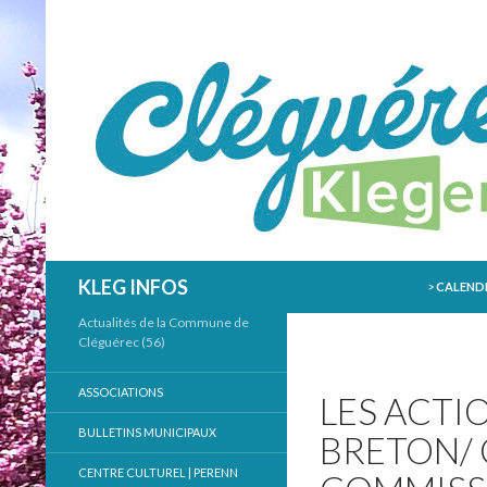
ALLER AU
Recherche
KLEG INFOS
>
CALENDR
Actualités de la Commune de
Cléguérec (56)
ASSOCIATIONS
LES ACTI
BULLETINS MUNICIPAUX
BRETON/
CENTRE CULTUREL | PERENN