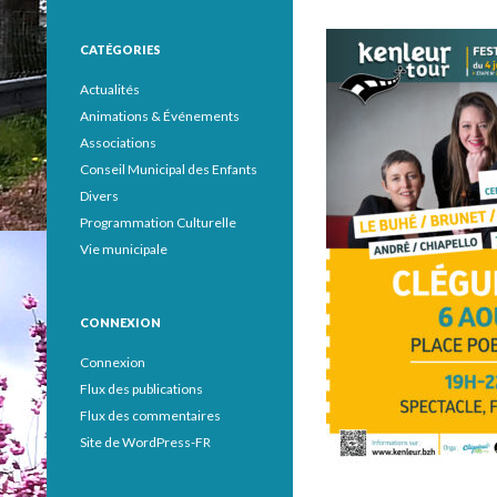
CATÉGORIES
Actualités
Animations & Événements
Associations
Conseil Municipal des Enfants
Divers
Programmation Culturelle
Vie municipale
CONNEXION
Connexion
Flux des publications
Flux des commentaires
Site de WordPress-FR