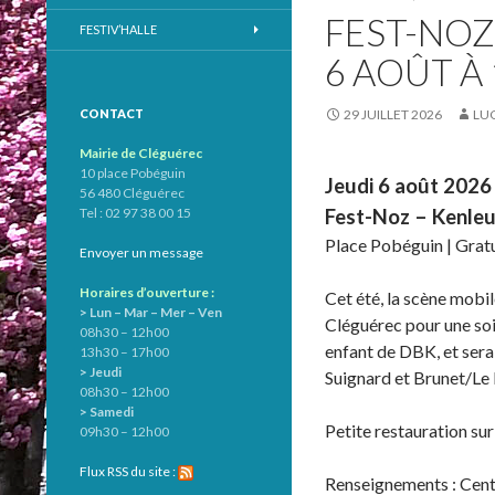
FEST-NOZ
FESTIV’HALLE
6 AOÛT À
CONTACT
29 JUILLET 2026
LUC
Mairie de Cléguérec
10 place Pobéguin
Jeudi 6 août 2026
56 480 Cléguérec
Tel : 02 97 38 00 15
Fest-Noz – Kenleu
Place Pobéguin | Gratu
Envoyer un message
Horaires d’ouverture :
Cet été, la scène mobi
> Lun – Mar – Mer – Ven
Cléguérec pour une soi
08h30 – 12h00
enfant de DBK, et sera
13h30 – 17h00
> Jeudi
Suignard et Brunet/Le
08h30 – 12h00
> Samedi
Petite restauration sur
09h30 – 12h00
Flux RSS du site :
Renseignements : Cent