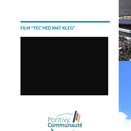
FILM "YEC'HED MAT KLEG"