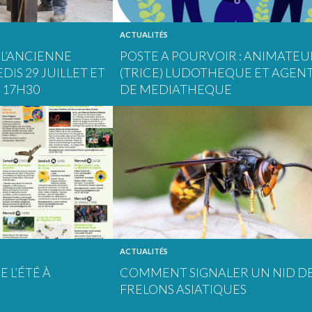
ACTUALITÉS
L’ANCIENNE
POSTE A POURVOIR : ANIMATEU
DIS 29 JUILLET ET
(TRICE) LUDOTHEQUE ET AGENT
 17H30
DE MEDIATHEQUE
ACTUALITÉS
 L’ÉTÉ À
COMMENT SIGNALER UN NID D
FRELONS ASIATIQUES