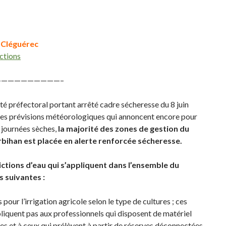
 Cléguérec
ictions
—————————–
êté préfectoral portant arrêté cadre sécheresse du 8 juin
es prévisions météorologiques qui annoncent encore pour
s journées sèches,
la majorité des zones de gestion du
ihan est placée en alerte renforcée sécheresse.
ictions d’eau qui s’appliquent dans l’ensemble du
 suivantes :
 pour l’irrigation agricole selon le type de cultures ; ces
pliquent pas aux professionnels qui disposent de matériel
es et à ceux qui prélèvent à partir de réserves déconnectées