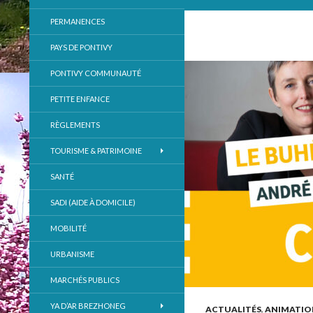
PERMANENCES
PAYS DE PONTIVY
PONTIVY COMMUNAUTÉ
PETITE ENFANCE
RÈGLEMENTS
TOURISME & PATRIMOINE
SANTÉ
SADI (AIDE À DOMICILE)
MOBILITÉ
URBANISME
MARCHÉS PUBLICS
YA D’AR BREZHONEG
ACTUALITÉS
,
ANIMATIO