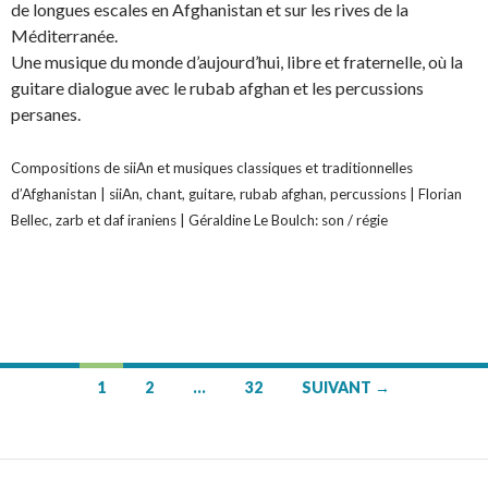
de longues escales en Afghanistan et sur les rives de la
Méditerranée.
Une musique du monde d’aujourd’hui, libre et fraternelle, où la
guitare dialogue avec le rubab afghan et les percussions
persanes.
Compositions de siiAn et musiques classiques et traditionnelles
d’Afghanistan | siiAn, chant, guitare, rubab afghan, percussions | Florian
Bellec, zarb et daf iraniens | Géraldine Le Boulch: son / régie
1
2
…
32
SUIVANT →
Navigation
des