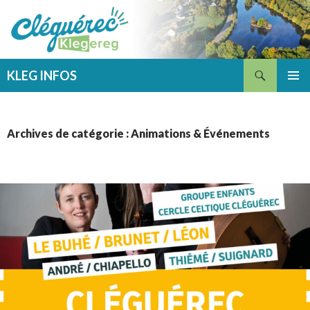
Recherche
KLEG INFOS
ALLER
MENU
AU
PRINCI
CONTENU
Archives de catégorie : Animations & Événements