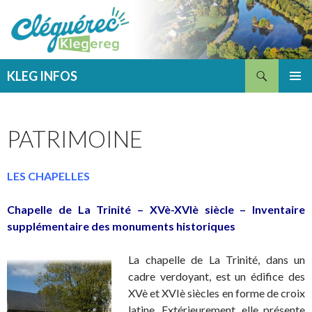
Recherche
KLEG INFOS
ALLER
MENU
AU
PRINCI
CONTENU
PATRIMOINE
LES CHAPELLES
Chapelle de La Trinité – XVè-XVIè siècle – Inventaire
supplémentaire des monuments historiques
La chapelle de La Trinité, dans un
cadre verdoyant, est un édifice des
XVè et XVIè siècles en forme de croix
latine. Extérieurement, elle présente