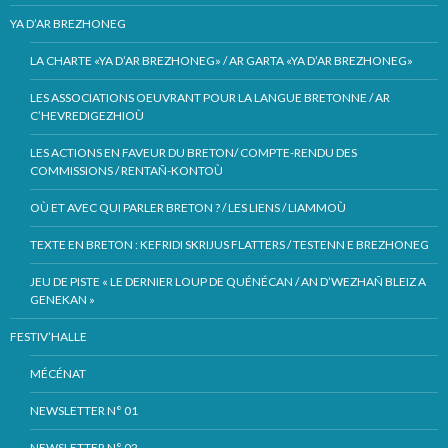
YA D’AR BREZHONEG
LA CHARTE «YA D’AR BREZHONEG» / AR GARTA «YA D’AR BREZHONEG»
LES ASSOCIATIONS OEUVRANT POUR LA LANGUE BRETONNE / AR
C’HEVREDIGEZHIOÙ
LES ACTIONS EN FAVEUR DU BRETON/ COMPTE-RENDU DES
COMMISSIONS / RENTAÑ-KONTOÙ
OÙ ET AVEC QUI PARLER BRETON ? / LES LIENS / LIAMMOÙ
TEXTE EN BRETON : KEFRIDI SKRIJUS FLATTERS / TESTENN E BREZHONEG
JEU DE PISTE « LE DERNIER LOUP DE QUÉNÉCAN / AN D’WEZHAÑ BLEIZ A
GENEKAN »
FESTIV’HALLE
MÉCÉNAT
NEWSLETTER N° 01
NEWSLETTER N° 02