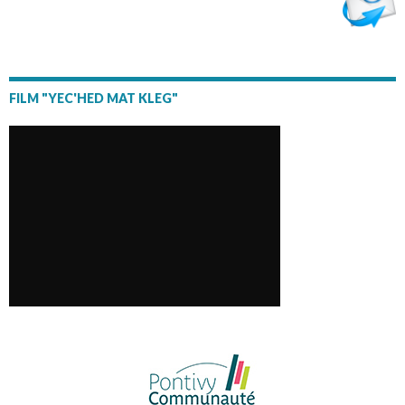
FILM "YEC'HED MAT KLEG"