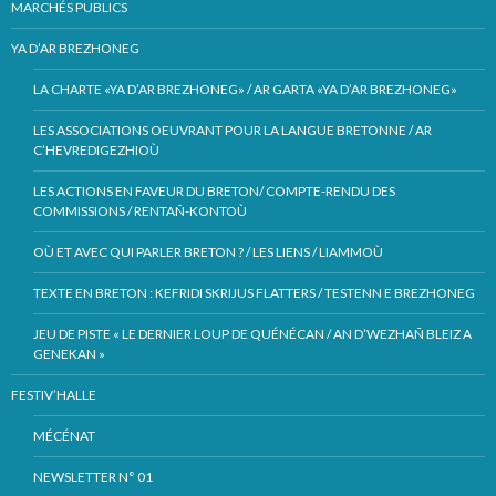
MARCHÉS PUBLICS
YA D’AR BREZHONEG
LA CHARTE «YA D’AR BREZHONEG» / AR GARTA «YA D’AR BREZHONEG»
LES ASSOCIATIONS OEUVRANT POUR LA LANGUE BRETONNE / AR
C’HEVREDIGEZHIOÙ
LES ACTIONS EN FAVEUR DU BRETON/ COMPTE-RENDU DES
COMMISSIONS / RENTAÑ-KONTOÙ
OÙ ET AVEC QUI PARLER BRETON ? / LES LIENS / LIAMMOÙ
TEXTE EN BRETON : KEFRIDI SKRIJUS FLATTERS / TESTENN E BREZHONEG
JEU DE PISTE « LE DERNIER LOUP DE QUÉNÉCAN / AN D’WEZHAÑ BLEIZ A
GENEKAN »
FESTIV’HALLE
MÉCÉNAT
NEWSLETTER N° 01