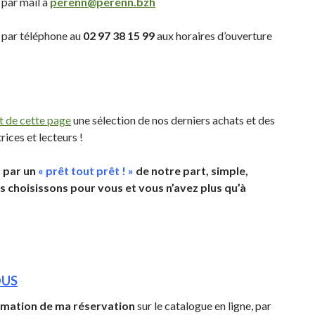
 par mail à
perenn@perenn.bzh
 par téléphone au
02 97 38 15 99
aux horaires d’ouverture
t de cette page
une sélection de nos derniers achats et des
ices et lecteurs !
r par un
« prêt tout prêt ! »
de notre part, simple,
s choisissons pour vous et vous n’avez plus qu’à
OUS
rmation
de ma réservation
sur le catalogue en ligne, par