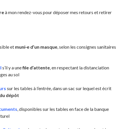
re
à mon rendez-vous pour déposer mes retours et retirer
sible et
muni·e d’un masque
, selon les consignes sanitaires
l
s’il y a une
file d’attente
, en respectant la distanciation
ges au sol
urs
sur les tables à l’entrée, dans un sac sur lequel est écrit
 du dépôt
ocuments
, disponibles sur les tables en face de la banque
turel