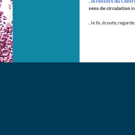
.
Je ressors du Centr
sens de circulation
in
. Je lis, écoute, regar