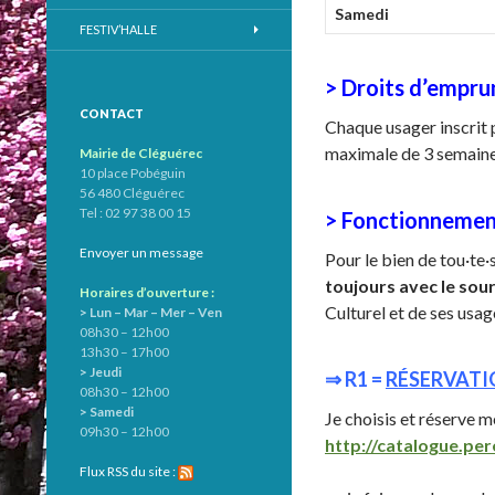
Samedi
FESTIV’HALLE
> Droits d’emprun
CONTACT
Chaque usager inscrit 
maximale de 3 semaines
Mairie de Cléguérec
10 place Pobéguin
56 480 Cléguérec
Tel : 02 97 38 00 15
> Fonctionnemen
Envoyer un message
Pour le bien de tou·te·
toujours avec le sou
Horaires d’ouverture :
Culturel et de ses usag
> Lun – Mar – Mer – Ven
08h30 – 12h00
13h30 – 17h00
> Jeudi
⇒ R1 =
R
ÉSERVATI
08h30 – 12h00
> Samedi
Je choisis et réserve
09h30 – 12h00
http://catalogue.pe
Flux RSS du site :