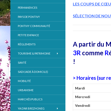
LES COUPS DE
CŒU
PERMANENCES
SÉLECTION DE NOUVE
PAYS DE PONTIVY
PONTIVY COMMUNAUTÉ
PETITE ENFANCE
A partir du 
RÈGLEMENTS
3R
comme
R
TOURISME & PATRIMOINE
!
SANTÉ
SADI (AIDE À DOMICILE)
> Horaires (sur 
MOBILITÉ
Mardi
URBANISME
Mercredi
MARCHÉS PUBLICS
Vendredi
YA D’AR BREZHONEG