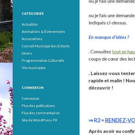
ou je fais une demande
CATÉGORIES
ou je fais une demande
indiqués ci-dessus.
Actualités
Animations & Événements
En manque d’idées ?
Associations
Conseil Municipal des Enfants
. Consultez
tout en hau
Divers
coups de cœur des lectr
Programmation Culturelle
Vie municipale
. Laissez-vous tente
rapide et malin ! Nou
découvrir !
CONNEXION
Connexion
Flux des publications
Flux des commentaires
⇒
R2 =
R
ENDEZ-V
Site de WordPress-FR
Après avoir eu confi