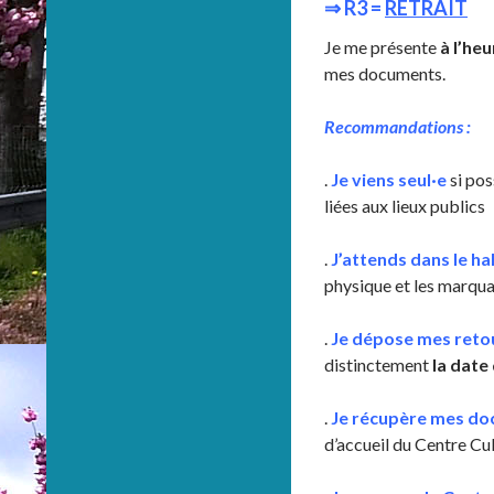
⇒
R3 =
R
ETRAIT
Je me présente
à l’heu
mes documents.
Recommandations :
.
Je viens seul·e
si pos
liées aux lieux publics
.
J’attends dans le hal
physique et les marqua
.
Je dépose mes reto
distinctement
la date
.
Je récupère mes d
d’accueil du Centre Cul