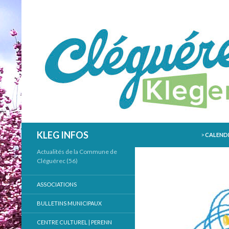
ALLER AU
Recherche
KLEG INFOS
>
CALENDR
Actualités de la Commune de
Cléguérec (56)
ASSOCIATIONS
BULLETINS MUNICIPAUX
CENTRE CULTUREL | PERENN