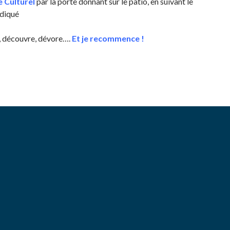
e Culturel
par la porte donnant sur le patio, en suivant le
diqué
de, découvre, dévore….
Et je recommence !