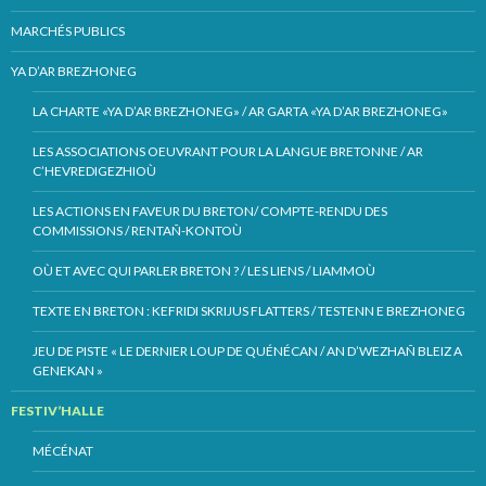
MARCHÉS PUBLICS
YA D’AR BREZHONEG
LA CHARTE «YA D’AR BREZHONEG» / AR GARTA «YA D’AR BREZHONEG»
LES ASSOCIATIONS OEUVRANT POUR LA LANGUE BRETONNE / AR
C’HEVREDIGEZHIOÙ
LES ACTIONS EN FAVEUR DU BRETON/ COMPTE-RENDU DES
COMMISSIONS / RENTAÑ-KONTOÙ
OÙ ET AVEC QUI PARLER BRETON ? / LES LIENS / LIAMMOÙ
TEXTE EN BRETON : KEFRIDI SKRIJUS FLATTERS / TESTENN E BREZHONEG
JEU DE PISTE « LE DERNIER LOUP DE QUÉNÉCAN / AN D’WEZHAÑ BLEIZ A
GENEKAN »
FESTIV’HALLE
MÉCÉNAT