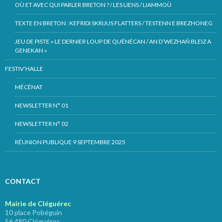
OÙ ET AVEC QUI PARLER BRETON ? / LES LIENS / LIAMMOÙ
TEXTE EN BRETON : KEFRIDI SKRIJUS FLATTERS / TESTENN E BREZHONEG
JEU DE PISTE « LE DERNIER LOUP DE QUÉNÉCAN / AN D’WEZHAÑ BLEIZ A
GENEKAN »
FESTIV’HALLE
MÉCÉNAT
NEWSLETTER N° 01
NEWSLETTER N° 02
RÉUNION PUBLIQUE 9 SEPTEMBRE 2025
CONTACT
Mairie de Cléguérec
10 place Pobéguin
56 480 Cléguérec