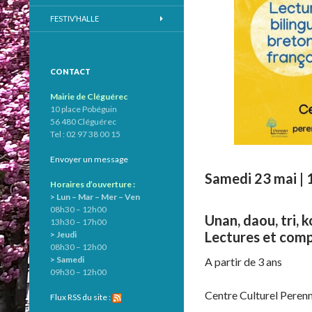
FESTIV’HALLE
CONTACT
Mairie de Cléguérec
10 place Pobéguin
56 480 Cléguérec
Tel : 02 97 38 00 15
Envoyer un message
Samedi 23 mai | 
Horaires d’ouverture :
> Lun – Mar – Mer – Ven
08h30 – 12h00
Unan, daou, tri,
13h30 – 17h00
Lectures et comp
> Jeudi
08h30 – 12h00
> Samedi
A partir de 3 ans
09h30 – 12h00
Centre Culturel Perenn 
Flux RSS du site :