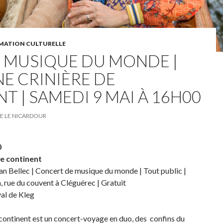
ATION CULTURELLE
 MUSIQUE DU MONDE |
NE CRINIÈRE DE
T | SAMEDI 9 MAI À 16H00
LE LE NICARDOUR
0
de continent
ian Bellec | Concert de musique du monde | Tout public |
, rue du couvent à Cléguérec | Gratuit
val de Kleg
 continent est un concert-voyage en duo, des confins du