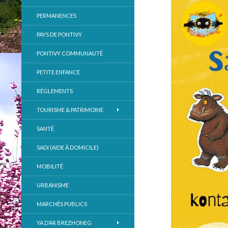
PERMANENCES
PAYS DE PONTIVY
PONTIVY COMMUNAUTÉ
PETITE ENFANCE
RÈGLEMENTS
TOURISME & PATRIMOINE
SANTÉ
SADI (AIDE À DOMICILE)
MOBILITÉ
URBANISME
MARCHÉS PUBLICS
YA D’AR BREZHONEG