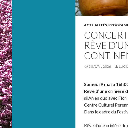
ACTUALITÉS
,
PROGRAMM
CONCERT
RÊVE D’U
CONTINEN
30 AVRIL 2026
LUCI
Samedi 9 mai à 16h0
Rêve d’une crinière 
siiAn en duo avec Flor
Centre Culturel Perenn
Dans le cadre du Festi
Rêve d’une crinière de