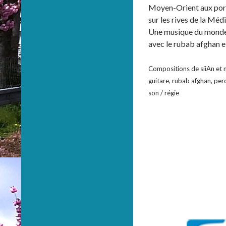
Moyen-Orient aux porte
sur les rives de la Méd
Une musique du monde d’
avec le rubab afghan e
Compositions de siiAn et m
guitare, rubab afghan, perc
son / régie