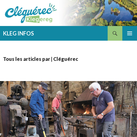
Recherche
KLEG INFOS
ALLER
MENU
AU
PRINCI
CONTENU
Tous les articles par | Cléguérec