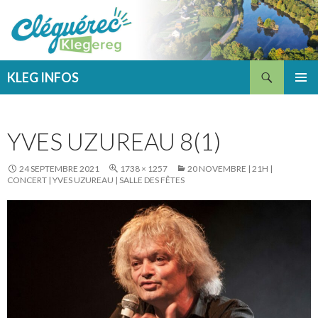
Recherche
KLEG INFOS
ALLER
MENU
AU
PRINCI
CONTENU
YVES UZUREAU 8(1)
24 SEPTEMBRE 2021
1738 × 1257
20 NOVEMBRE | 21H |
CONCERT | YVES UZUREAU | SALLE DES FÊTES