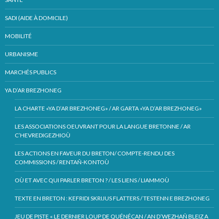
SADI (AIDE À DOMICILE)
MOBILITÉ
URBANISME
MARCHÉS PUBLICS
YA D’AR BREZHONEG
LA CHARTE «YA D’AR BREZHONEG» / AR GARTA «YA D’AR BREZHONEG»
LES ASSOCIATIONS OEUVRANT POUR LA LANGUE BRETONNE / AR
C’HEVREDIGEZHIOÙ
LES ACTIONS EN FAVEUR DU BRETON/ COMPTE-RENDU DES
COMMISSIONS / RENTAÑ-KONTOÙ
OÙ ET AVEC QUI PARLER BRETON ? / LES LIENS / LIAMMOÙ
TEXTE EN BRETON : KEFRIDI SKRIJUS FLATTERS / TESTENN E BREZHONEG
JEU DE PISTE « LE DERNIER LOUP DE QUÉNÉCAN / AN D’WEZHAÑ BLEIZ A