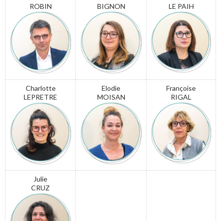
ROBIN
BIGNON
LE PAIH
Charlotte
Elodie
Françoise
LEPRETRE
MOISAN
RIGAL
Julie
CRUZ