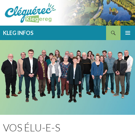
Recherche
KLEG INFOS
ALLER
MENU
AU
PRINCI
CONTENU
VOS ÉLU-E-S