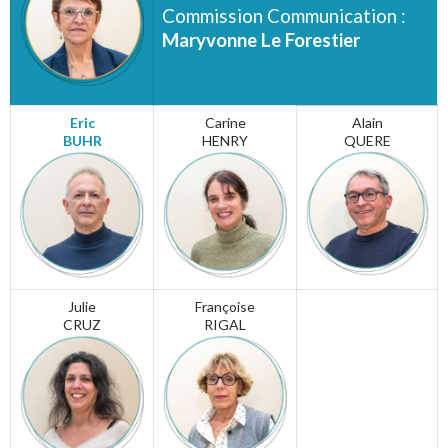
Commission Communication :
Maryvonne Le Forestier
Eric
Carine
Alain
BUHR
HENRY
QUERE
Julie
Françoise
CRUZ
RIGAL