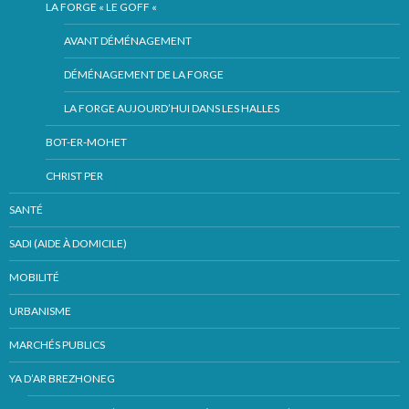
LA FORGE « LE GOFF «
AVANT DÉMÉNAGEMENT
DÉMÉNAGEMENT DE LA FORGE
LA FORGE AUJOURD’HUI DANS LES HALLES
BOT-ER-MOHET
CHRIST PER
SANTÉ
SADI (AIDE À DOMICILE)
MOBILITÉ
URBANISME
MARCHÉS PUBLICS
YA D’AR BREZHONEG