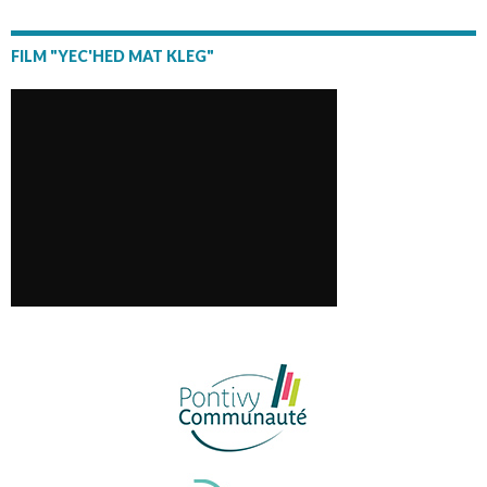
FILM "YEC'HED MAT KLEG"