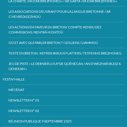
LA CHARTE «YA D’AR BREZHONEG» / AR GARTA «YA D’AR BREZHONEG»
LES ASSOCIATIONS OEUVRANT POUR LA LANGUE BRETONNE / AR
C’HEVREDIGEZHIOÙ
LES ACTIONS EN FAVEUR DU BRETON/ COMPTE-RENDU DES
COMMISSIONS / RENTAÑ-KONTOÙ
OÙ ET AVEC QUI PARLER BRETON ? / LES LIENS / LIAMMOÙ
TEXTE EN BRETON : KEFRIDI SKRIJUS FLATTERS / TESTENN E BREZHONEG
JEU DE PISTE « LE DERNIER LOUP DE QUÉNÉCAN / AN D’WEZHAÑ BLEIZ A
GENEKAN »
FESTIV’HALLE
MÉCÉNAT
NEWSLETTER N° 01
NEWSLETTER N° 02
RÉUNION PUBLIQUE 9 SEPTEMBRE 2025