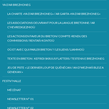
YA D’AR BREZHONEG
LA CHARTE «YA D’AR BREZHONEG» / AR GARTA «YA D’AR BREZHONEG»
LES ASSOCIATIONS OEUVRANT POUR LA LANGUE BRETONNE / AR
C’HEVREDIGEZHIOÙ
LES ACTIONS EN FAVEUR DU BRETON/ COMPTE-RENDU DES
COMMISSIONS / RENTAÑ-KONTOÙ
OÙ ET AVEC QUI PARLER BRETON ? / LES LIENS / LIAMMOÙ
TEXTE EN BRETON : KEFRIDI SKRIJUS FLATTERS / TESTENN E BREZHONEG
JEU DE PISTE « LE DERNIER LOUP DE QUÉNÉCAN / AN D’WEZHAÑ BLEIZ A
GENEKAN »
FESTIV’HALLE
MÉCÉNAT
NEWSLETTER N° 01
NEWSLETTER N° 02