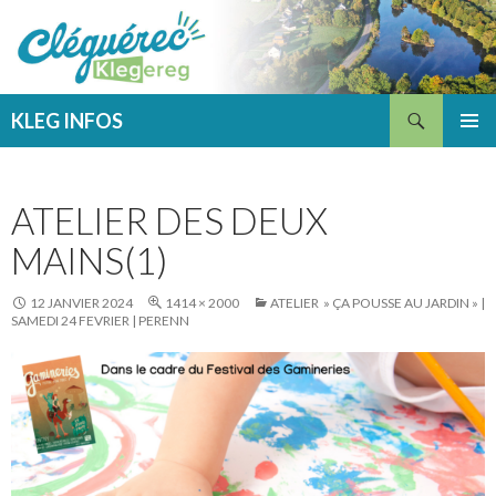
Recherche
KLEG INFOS
ALLER
MENU
AU
PRINCI
CONTENU
ATELIER DES DEUX
MAINS(1)
12 JANVIER 2024
1414 × 2000
ATELIER » ÇA POUSSE AU JARDIN » |
SAMEDI 24 FEVRIER | PERENN