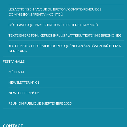
LES ACTIONS EN FAVEUR DU BRETON/ COMPTE-RENDU DES
COMMISSIONS / RENTAÑ-KONTOÙ
OÙ ET AVEC QUI PARLER BRETON ? / LES LIENS / LIAMMOÙ
TEXTE EN BRETON : KEFRIDI SKRIJUS FLATTERS / TESTENN E BREZHONEG
JEU DE PISTE « LE DERNIER LOUP DE QUÉNÉCAN / AN D’WEZHAÑ BLEIZ A
GENEKAN »
FESTIV’HALLE
MÉCÉNAT
NEWSLETTER N° 01
NEWSLETTER N° 02
RÉUNION PUBLIQUE 9 SEPTEMBRE 2025
CONTACT