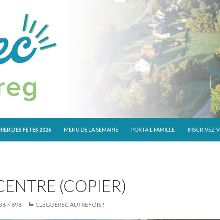
 CONTENU
IER DES FÊTES 2026
MENU DE LA SEMAINE
PORTAIL FAMILLE
INSCRIVEZ-
CENTRE (COPIER)
36 × 696
CLÉGUÉREC AUTREFOIS !