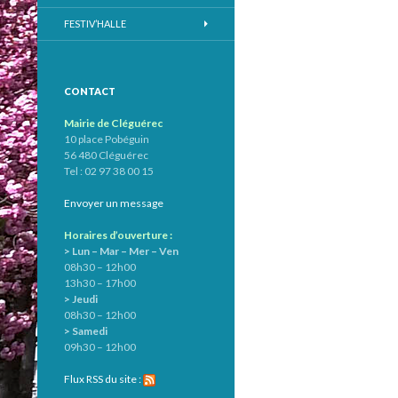
FESTIV’HALLE
CONTACT
Mairie de Cléguérec
10 place Pobéguin
56 480 Cléguérec
Tel : 02 97 38 00 15
Envoyer un message
Horaires d’ouverture :
> Lun – Mar – Mer – Ven
08h30 – 12h00
13h30 – 17h00
> Jeudi
08h30 – 12h00
> Samedi
09h30 – 12h00
Flux RSS du site :