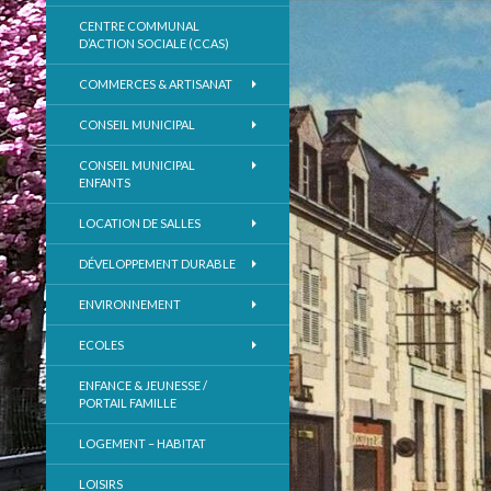
CENTRE COMMUNAL
D’ACTION SOCIALE (CCAS)
COMMERCES & ARTISANAT
CONSEIL MUNICIPAL
CONSEIL MUNICIPAL
ENFANTS
LOCATION DE SALLES
DÉVELOPPEMENT DURABLE
ENVIRONNEMENT
ECOLES
ENFANCE & JEUNESSE /
PORTAIL FAMILLE
LOGEMENT – HABITAT
LOISIRS