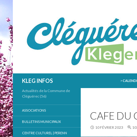
ALLER AU
Recherche
KLEG INFOS
>
CALENDR
Actualités de la Commune de
Cléguérec (56)
ASSOCIATIONS
CAFE DU 
BULLETINS MUNICIPAUX
10 FÉVRIER 2023
10
CENTRE CULTUREL | PERENN