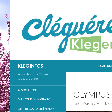
ALLER AU
Recherche
KLEG INFOS
>
CALENDR
Actualités de la Commune de
Cléguérec (56)
ASSOCIATIONS
OLYMPUS 
BULLETINS MUNICIPAUX
10 FÉVRIER 2023
19
CENTRE CULTUREL | PERENN