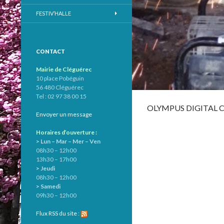
FESTIV’HALLE
CONTACT
Mairie de Cléguérec
10 place Pobéguin
56 480 Cléguérec
Tel : 02 97 38 00 15
OLYMPUS DIGITAL
Envoyer un message
Horaires d’ouverture :
> Lun – Mar – Mer – Ven
08h30 – 12h00
13h30 – 17h00
> Jeudi
08h30 – 12h00
> Samedi
09h30 – 12h00
Flux RSS du site :