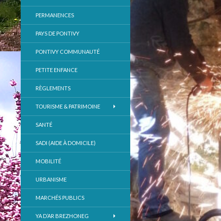
PERMANENCES
PAYS DE PONTIVY
PONTIVY COMMUNAUTÉ
PETITE ENFANCE
RÈGLEMENTS
TOURISME & PATRIMOINE
SANTÉ
SADI (AIDE À DOMICILE)
MOBILITÉ
URBANISME
MARCHÉS PUBLICS
YA D’AR BREZHONEG