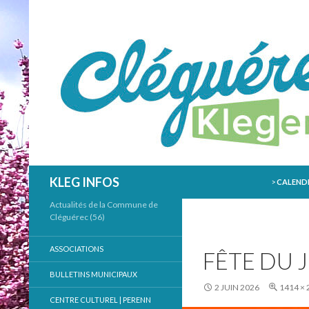
ALLER AU
Recherche
KLEG INFOS
>
CALENDR
Actualités de la Commune de
Cléguérec (56)
ASSOCIATIONS
FÊTE DU 
BULLETINS MUNICIPAUX
2 JUIN 2026
1414 × 
CENTRE CULTUREL | PERENN