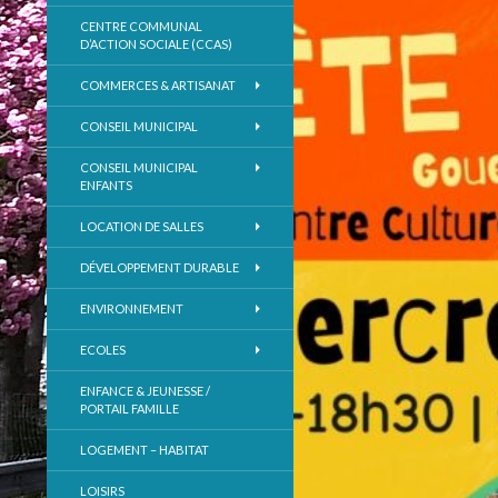
CENTRE COMMUNAL
D’ACTION SOCIALE (CCAS)
COMMERCES & ARTISANAT
CONSEIL MUNICIPAL
CONSEIL MUNICIPAL
ENFANTS
LOCATION DE SALLES
DÉVELOPPEMENT DURABLE
ENVIRONNEMENT
ECOLES
ENFANCE & JEUNESSE /
PORTAIL FAMILLE
LOGEMENT – HABITAT
LOISIRS