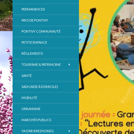
PERMANENCES
PAYS DE PONTIVY
PONTIVY COMMUNAUTÉ
PETITE ENFANCE
RÈGLEMENTS
TOURISME & PATRIMOINE
SANTÉ
SADI (AIDE À DOMICILE)
MOBILITÉ
URBANISME
MARCHÉS PUBLICS
YA D’AR BREZHONEG