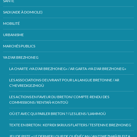
SANTÉ
SADI (AIDE À DOMICILE)
MOBILITÉ
URBANISME
MARCHÉS PUBLICS
YA D’AR BREZHONEG
LA CHARTE «YA D’AR BREZHONEG» / AR GARTA «YA D’AR BREZHONEG»
LES ASSOCIATIONS OEUVRANT POUR LA LANGUE BRETONNE / AR
C’HEVREDIGEZHIOÙ
LES ACTIONS EN FAVEUR DU BRETON/ COMPTE-RENDU DES
COMMISSIONS / RENTAÑ-KONTOÙ
OÙ ET AVEC QUI PARLER BRETON ? / LES LIENS / LIAMMOÙ
TEXTE EN BRETON : KEFRIDI SKRIJUS FLATTERS / TESTENN E BREZHONEG
JEU DE PISTE « LE DERNIER LOUP DE QUÉNÉCAN / AN D’WEZHAÑ BLEIZ A