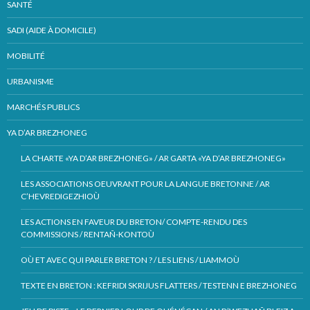
SANTÉ
SADI (AIDE À DOMICILE)
MOBILITÉ
URBANISME
MARCHÉS PUBLICS
YA D’AR BREZHONEG
LA CHARTE «YA D’AR BREZHONEG» / AR GARTA «YA D’AR BREZHONEG»
LES ASSOCIATIONS OEUVRANT POUR LA LANGUE BRETONNE / AR
C’HEVREDIGEZHIOÙ
LES ACTIONS EN FAVEUR DU BRETON/ COMPTE-RENDU DES
COMMISSIONS / RENTAÑ-KONTOÙ
OÙ ET AVEC QUI PARLER BRETON ? / LES LIENS / LIAMMOÙ
TEXTE EN BRETON : KEFRIDI SKRIJUS FLATTERS / TESTENN E BREZHONEG