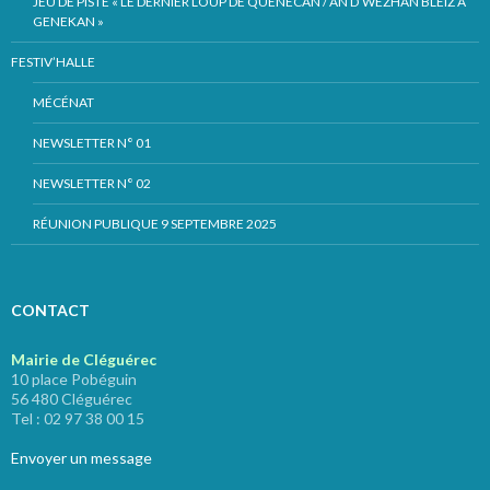
JEU DE PISTE « LE DERNIER LOUP DE QUÉNÉCAN / AN D’WEZHAÑ BLEIZ A
GENEKAN »
FESTIV’HALLE
MÉCÉNAT
NEWSLETTER N° 01
NEWSLETTER N° 02
RÉUNION PUBLIQUE 9 SEPTEMBRE 2025
CONTACT
Mairie de Cléguérec
10 place Pobéguin
56 480 Cléguérec
Tel : 02 97 38 00 15
Envoyer un message