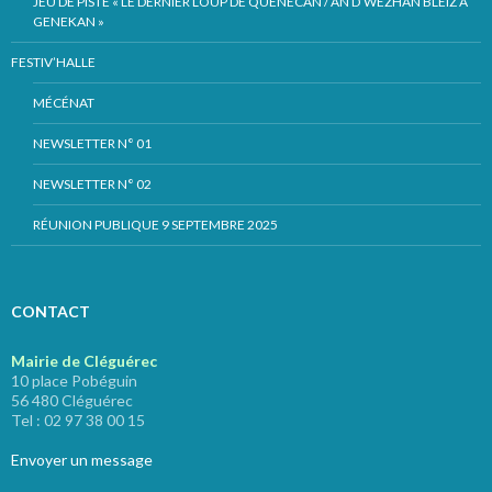
JEU DE PISTE « LE DERNIER LOUP DE QUÉNÉCAN / AN D’WEZHAÑ BLEIZ A
GENEKAN »
FESTIV’HALLE
MÉCÉNAT
NEWSLETTER N° 01
NEWSLETTER N° 02
RÉUNION PUBLIQUE 9 SEPTEMBRE 2025
CONTACT
Mairie de Cléguérec
10 place Pobéguin
56 480 Cléguérec
Tel : 02 97 38 00 15
Envoyer un message