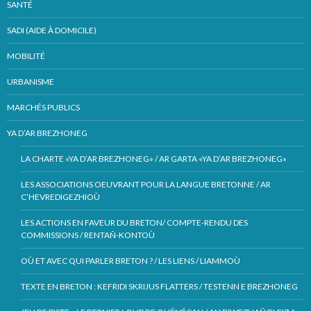
SANTÉ
SADI (AIDE À DOMICILE)
MOBILITÉ
URBANISME
MARCHÉS PUBLICS
YA D’AR BREZHONEG
LA CHARTE «YA D’AR BREZHONEG» / AR GARTA «YA D’AR BREZHONEG»
LES ASSOCIATIONS OEUVRANT POUR LA LANGUE BRETONNE / AR
C’HEVREDIGEZHIOÙ
LES ACTIONS EN FAVEUR DU BRETON/ COMPTE-RENDU DES
COMMISSIONS / RENTAÑ-KONTOÙ
OÙ ET AVEC QUI PARLER BRETON ? / LES LIENS / LIAMMOÙ
TEXTE EN BRETON : KEFRIDI SKRIJUS FLATTERS / TESTENN E BREZHONEG