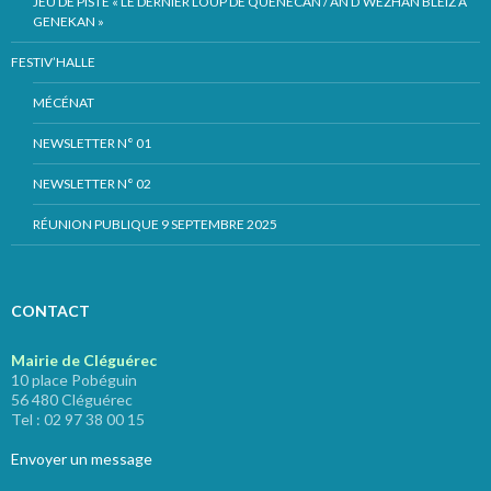
JEU DE PISTE « LE DERNIER LOUP DE QUÉNÉCAN / AN D’WEZHAÑ BLEIZ A
GENEKAN »
FESTIV’HALLE
MÉCÉNAT
NEWSLETTER N° 01
NEWSLETTER N° 02
RÉUNION PUBLIQUE 9 SEPTEMBRE 2025
CONTACT
Mairie de Cléguérec
10 place Pobéguin
56 480 Cléguérec
Tel : 02 97 38 00 15
Envoyer un message