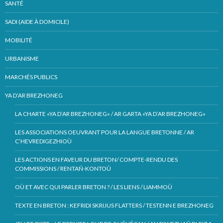
SANTÉ
SADI (AIDE À DOMICILE)
MOBILITÉ
URBANISME
MARCHÉS PUBLICS
YA D’AR BREZHONEG
LA CHARTE «YA D’AR BREZHONEG» / AR GARTA «YA D’AR BREZHONEG»
LES ASSOCIATIONS OEUVRANT POUR LA LANGUE BRETONNE / AR
C’HEVREDIGEZHIOÙ
LES ACTIONS EN FAVEUR DU BRETON/ COMPTE-RENDU DES
COMMISSIONS / RENTAÑ-KONTOÙ
OÙ ET AVEC QUI PARLER BRETON ? / LES LIENS / LIAMMOÙ
TEXTE EN BRETON : KEFRIDI SKRIJUS FLATTERS / TESTENN E BREZHONEG