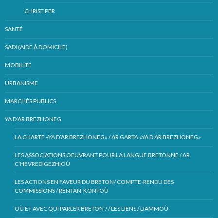
CHRIST PER
SANTÉ
SADI (AIDE À DOMICILE)
MOBILITÉ
URBANISME
MARCHÉS PUBLICS
YA D’AR BREZHONEG
LA CHARTE «YA D’AR BREZHONEG» / AR GARTA «YA D’AR BREZHONEG»
LES ASSOCIATIONS OEUVRANT POUR LA LANGUE BRETONNE / AR
C’HEVREDIGEZHIOÙ
LES ACTIONS EN FAVEUR DU BRETON/ COMPTE-RENDU DES
COMMISSIONS / RENTAÑ-KONTOÙ
OÙ ET AVEC QUI PARLER BRETON ? / LES LIENS / LIAMMOÙ