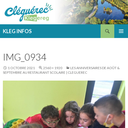
Recherche
KLEG INFOS
ALLER
MENU
AU
PRINCI
CONTENU
IMG_0934
1 OCTOBRE 2021
2560 × 1920
LES ANNIVERSAIRES DE AOÛT &
SEPTEMBRE AU RESTAURANT SCOLAIRE | CLEGUEREC