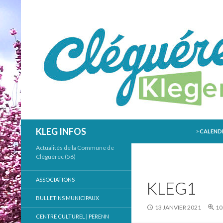
ALLER AU
Recherche
KLEG INFOS
>
CALENDR
Actualités de la Commune de
Cléguérec (56)
ASSOCIATIONS
KLEG1
BULLETINS MUNICIPAUX
13 JANVIER 2021
10
CENTRE CULTUREL | PERENN