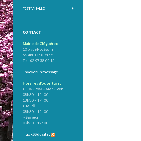
FESTIV’HALLE
CONTACT
Mairie de Cléguérec
10 place Pobéguin
56 480 Cléguérec
Tel : 02 97 38 00 15
Envoyer un message
Horaires d’ouverture :
> Lun – Mar – Mer – Ven
08h30 – 12h00
13h30 – 17h00
> Jeudi
08h30 – 12h00
> Samedi
09h30 – 12h00
Flux RSS du site :