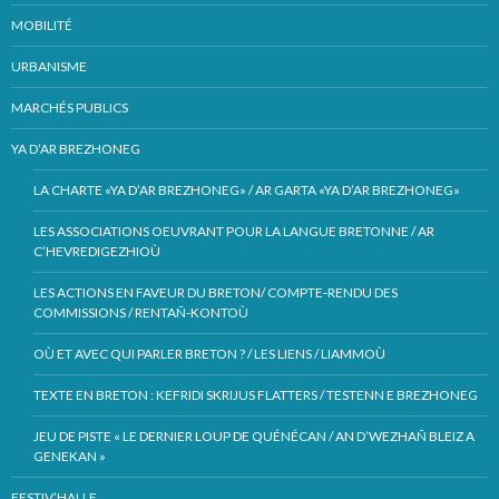
MOBILITÉ
URBANISME
MARCHÉS PUBLICS
YA D’AR BREZHONEG
LA CHARTE «YA D’AR BREZHONEG» / AR GARTA «YA D’AR BREZHONEG»
LES ASSOCIATIONS OEUVRANT POUR LA LANGUE BRETONNE / AR
C’HEVREDIGEZHIOÙ
LES ACTIONS EN FAVEUR DU BRETON/ COMPTE-RENDU DES
COMMISSIONS / RENTAÑ-KONTOÙ
OÙ ET AVEC QUI PARLER BRETON ? / LES LIENS / LIAMMOÙ
TEXTE EN BRETON : KEFRIDI SKRIJUS FLATTERS / TESTENN E BREZHONEG
JEU DE PISTE « LE DERNIER LOUP DE QUÉNÉCAN / AN D’WEZHAÑ BLEIZ A
GENEKAN »
FESTIV’HALLE