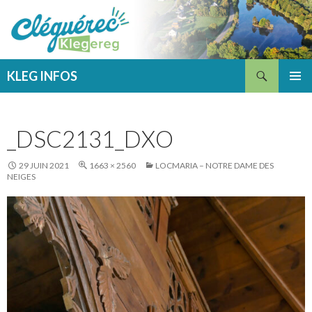
Recherche
KLEG INFOS
ALLER
MENU
AU
PRINCI
CONTENU
_DSC2131_DXO
29 JUIN 2021
1663 × 2560
LOCMARIA – NOTRE DAME DES
NEIGES