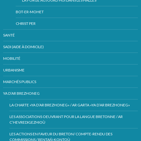
LA FORGE AUJOURD’HUI DANS LES HALLES
BOT-ER-MOHET
CHRIST PER
SANTÉ
SADI (AIDE À DOMICILE)
MOBILITÉ
URBANISME
MARCHÉS PUBLICS
YA D’AR BREZHONEG
LA CHARTE «YA D’AR BREZHONEG» / AR GARTA «YA D’AR BREZHONEG»
LES ASSOCIATIONS OEUVRANT POUR LA LANGUE BRETONNE / AR
C’HEVREDIGEZHIOÙ
LES ACTIONS EN FAVEUR DU BRETON/ COMPTE-RENDU DES
COMMISSIONS / RENTAÑ-KONTOÙ