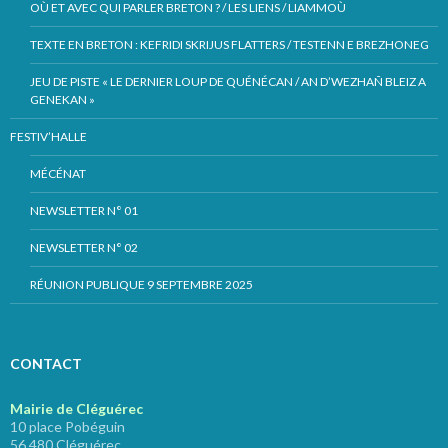
OÙ ET AVEC QUI PARLER BRETON ? / LES LIENS / LIAMMOÙ
TEXTE EN BRETON : KEFRIDI SKRIJUS FLATTERS / TESTENN E BREZHONEG
JEU DE PISTE « LE DERNIER LOUP DE QUÉNÉCAN / AN D’WEZHAÑ BLEIZ A
GENEKAN »
FESTIV’HALLE
MÉCÉNAT
NEWSLETTER N° 01
NEWSLETTER N° 02
RÉUNION PUBLIQUE 9 SEPTEMBRE 2025
CONTACT
Mairie de Cléguérec
10 place Pobéguin
56 480 Cléguérec