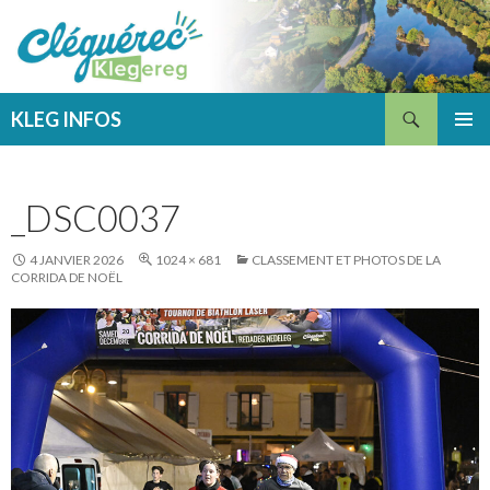
Recherche
KLEG INFOS
ALLER
MENU
AU
PRINCI
CONTENU
_DSC0037
4 JANVIER 2026
1024 × 681
CLASSEMENT ET PHOTOS DE LA
CORRIDA DE NOËL