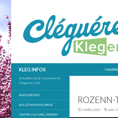
ALLER AU
Recherche
KLEG INFOS
>
CALENDR
Actualités de la Commune de
Cléguérec (56)
ASSOCIATIONS
ROZENN-T
BULLETINS MUNICIPAUX
5 AVRIL 2023
600 × 
CENTRE CULTUREL | PERENN