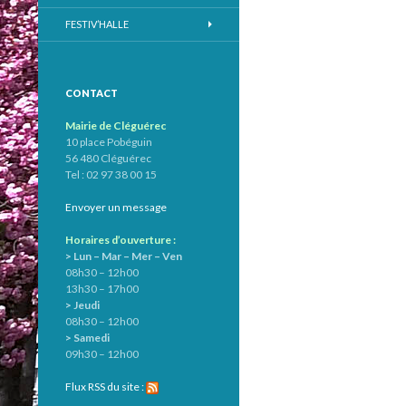
FESTIV’HALLE
CONTACT
Mairie de Cléguérec
10 place Pobéguin
56 480 Cléguérec
Tel : 02 97 38 00 15
Envoyer un message
Horaires d’ouverture :
> Lun – Mar – Mer – Ven
08h30 – 12h00
13h30 – 17h00
> Jeudi
08h30 – 12h00
> Samedi
09h30 – 12h00
Flux RSS du site :