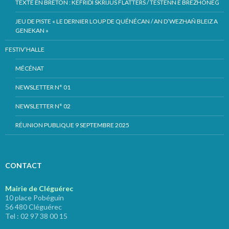
TEXTE EN BRETON : KEFRIDI SKRIJUS FLATTERS / TESTENN E BREZHONEG
JEU DE PISTE « LE DERNIER LOUP DE QUÉNÉCAN / AN D’WEZHAÑ BLEIZ A
GENEKAN »
FESTIV’HALLE
MÉCÉNAT
NEWSLETTER N° 01
NEWSLETTER N° 02
RÉUNION PUBLIQUE 9 SEPTEMBRE 2025
CONTACT
Mairie de Cléguérec
10 place Pobéguin
56 480 Cléguérec
Tel : 02 97 38 00 15