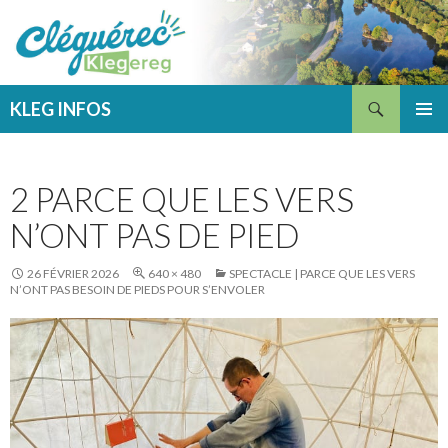
Recherche
KLEG INFOS
ALLER
MENU
AU
PRINCI
CONTENU
2 PARCE QUE LES VERS
N’ONT PAS DE PIED
26 FÉVRIER 2026
640 × 480
SPECTACLE | PARCE QUE LES VERS
N’ONT PAS BESOIN DE PIEDS POUR S’ENVOLER