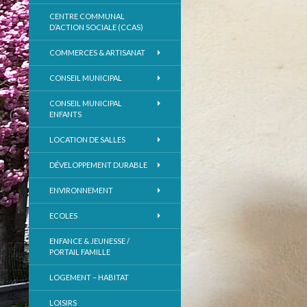
CENTRE COMMUNAL
D’ACTION SOCIALE (CCAS)
COMMERCES & ARTISANAT
CONSEIL MUNICIPAL
CONSEIL MUNICIPAL
ENFANTS
LOCATION DE SALLES
DÉVELOPPEMENT DURABLE
ENVIRONNEMENT
ECOLES
ENFANCE & JEUNESSE /
PORTAIL FAMILLE
LOGEMENT – HABITAT
LOISIRS