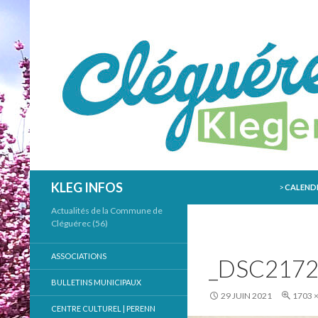
ALLER AU
Recherche
KLEG INFOS
>
CALENDR
Actualités de la Commune de
Cléguérec (56)
ASSOCIATIONS
_DSC217
BULLETINS MUNICIPAUX
29 JUIN 2021
1703 
CENTRE CULTUREL | PERENN