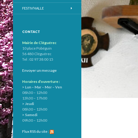
FESTIV’HALLE
CONTACT
Mairie de Cléguérec
10 place Pobéguin
56 480 Cléguérec
Tel : 02 97 38 00 15
Envoyer un message
Horaires d’ouverture :
> Lun – Mar – Mer – Ven
08h30 – 12h00
13h30 – 17h00
> Jeudi
08h30 – 12h00
> Samedi
09h30 – 12h00
Flux RSS du site :