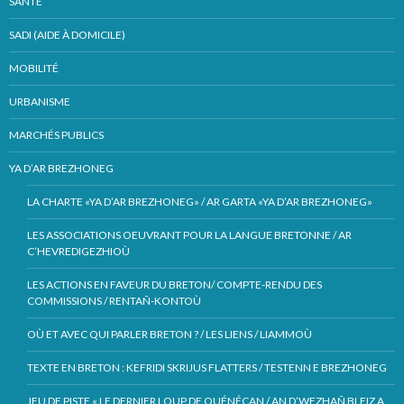
SANTÉ
SADI (AIDE À DOMICILE)
MOBILITÉ
URBANISME
MARCHÉS PUBLICS
YA D’AR BREZHONEG
LA CHARTE «YA D’AR BREZHONEG» / AR GARTA «YA D’AR BREZHONEG»
LES ASSOCIATIONS OEUVRANT POUR LA LANGUE BRETONNE / AR
C’HEVREDIGEZHIOÙ
LES ACTIONS EN FAVEUR DU BRETON/ COMPTE-RENDU DES
COMMISSIONS / RENTAÑ-KONTOÙ
OÙ ET AVEC QUI PARLER BRETON ? / LES LIENS / LIAMMOÙ
TEXTE EN BRETON : KEFRIDI SKRIJUS FLATTERS / TESTENN E BREZHONEG
JEU DE PISTE « LE DERNIER LOUP DE QUÉNÉCAN / AN D’WEZHAÑ BLEIZ A