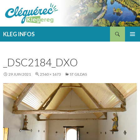
Recherche
KLEG INFOS
ALLER
MENU
AU
PRINCI
CONTENU
_DSC2184_DXO
29 JUIN 2021
2560 × 1673
ST GILDAS