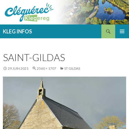
Recherche
KLEG INFOS
ALLER
MENU
AU
PRINCI
CONTENU
SAINT-GILDAS
29 JUIN 2021
2560 × 1707
ST GILDAS