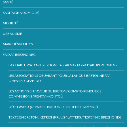
SANTÉ
SADI (AIDE À DOMICILE)
MOBILITÉ
URBANISME
MARCHÉS PUBLICS
YA D’AR BREZHONEG
LA CHARTE «YA D’AR BREZHONEG» / AR GARTA «YA D’AR BREZHONEG»
LES ASSOCIATIONS OEUVRANT POUR LA LANGUE BRETONNE / AR
C’HEVREDIGEZHIOÙ
LES ACTIONS EN FAVEUR DU BRETON/ COMPTE-RENDU DES
COMMISSIONS / RENTAÑ-KONTOÙ
OÙ ET AVEC QUI PARLER BRETON ? / LES LIENS / LIAMMOÙ
TEXTE EN BRETON : KEFRIDI SKRIJUS FLATTERS / TESTENN E BREZHONEG