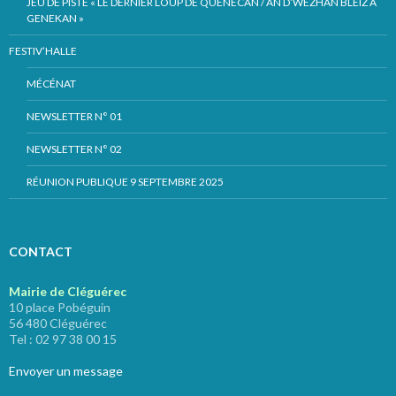
JEU DE PISTE « LE DERNIER LOUP DE QUÉNÉCAN / AN D’WEZHAÑ BLEIZ A
GENEKAN »
FESTIV’HALLE
MÉCÉNAT
NEWSLETTER N° 01
NEWSLETTER N° 02
RÉUNION PUBLIQUE 9 SEPTEMBRE 2025
CONTACT
Mairie de Cléguérec
10 place Pobéguin
56 480 Cléguérec
Tel : 02 97 38 00 15
Envoyer un message