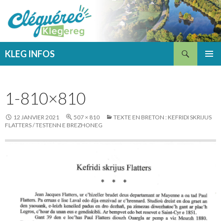
Recherche
KLEG INFOS
ALLER
MENU
AU
PRINCI
CONTENU
1-810×810
12 JANVIER 2021
507 × 810
TEXTE EN BRETON : KEFRIDI SKRIJUS
FLATTERS / TESTENN E BREZHONEG