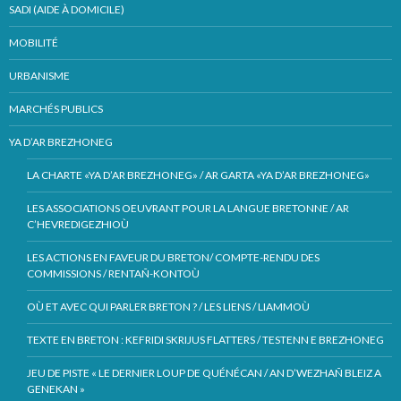
SADI (AIDE À DOMICILE)
MOBILITÉ
URBANISME
MARCHÉS PUBLICS
YA D’AR BREZHONEG
LA CHARTE «YA D’AR BREZHONEG» / AR GARTA «YA D’AR BREZHONEG»
LES ASSOCIATIONS OEUVRANT POUR LA LANGUE BRETONNE / AR
C’HEVREDIGEZHIOÙ
LES ACTIONS EN FAVEUR DU BRETON/ COMPTE-RENDU DES
COMMISSIONS / RENTAÑ-KONTOÙ
OÙ ET AVEC QUI PARLER BRETON ? / LES LIENS / LIAMMOÙ
TEXTE EN BRETON : KEFRIDI SKRIJUS FLATTERS / TESTENN E BREZHONEG
JEU DE PISTE « LE DERNIER LOUP DE QUÉNÉCAN / AN D’WEZHAÑ BLEIZ A
GENEKAN »