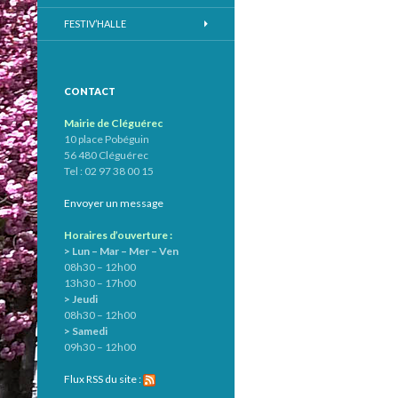
FESTIV’HALLE
CONTACT
Mairie de Cléguérec
10 place Pobéguin
56 480 Cléguérec
Tel : 02 97 38 00 15
Envoyer un message
Horaires d’ouverture :
> Lun – Mar – Mer – Ven
08h30 – 12h00
13h30 – 17h00
> Jeudi
08h30 – 12h00
> Samedi
09h30 – 12h00
Flux RSS du site :