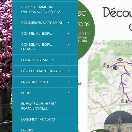
CENTRE COMMUNAL
D’ACTION SOCIALE (CCAS)
COMMERCES & ARTISANAT
CONSEIL MUNICIPAL
CONSEIL MUNICIPAL
ENFANTS
LOCATION DE SALLES
DÉVELOPPEMENT DURABLE
ENVIRONNEMENT
ECOLES
ENFANCE & JEUNESSE /
PORTAIL FAMILLE
LOGEMENT – HABITAT
LOISIRS