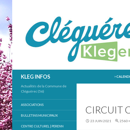
ALLER AU
Recherche
KLEG INFOS
>
CALENDR
Actualités de la Commune de
Cléguérec (56)
ASSOCIATIONS
CIRCUIT 
BULLETINS MUNICIPAUX
23 JUIN 2021
2560 
CENTRE CULTUREL | PERENN