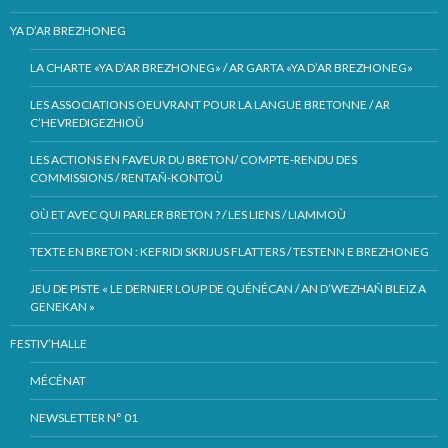
YA D’AR BREZHONEG
LA CHARTE «YA D’AR BREZHONEG» / AR GARTA «YA D’AR BREZHONEG»
LES ASSOCIATIONS OEUVRANT POUR LA LANGUE BRETONNE / AR
C’HEVREDIGEZHIOÙ
LES ACTIONS EN FAVEUR DU BRETON/ COMPTE-RENDU DES
COMMISSIONS / RENTAÑ-KONTOÙ
OÙ ET AVEC QUI PARLER BRETON ? / LES LIENS / LIAMMOÙ
TEXTE EN BRETON : KEFRIDI SKRIJUS FLATTERS / TESTENN E BREZHONEG
JEU DE PISTE « LE DERNIER LOUP DE QUÉNÉCAN / AN D’WEZHAÑ BLEIZ A
GENEKAN »
FESTIV’HALLE
MÉCÉNAT
NEWSLETTER N° 01