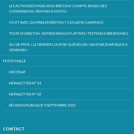
LES ACTIONS EN FAVEUR DU BRETON/ COMPTE-RENDU DES
COMMISSIONS / RENTAÑ-KONTOÙ
OÙ ET AVEC QUI PARLER BRETON ? / LES LIENS / LIAMMOÙ
TEXTE EN BRETON : KEFRIDI SKRIJUS FLATTERS / TESTENN E BREZHONEG
JEU DE PISTE « LE DERNIER LOUP DE QUÉNÉCAN / AN D’WEZHAÑ BLEIZ A
GENEKAN »
FESTIV’HALLE
MÉCÉNAT
NEWSLETTER N° 01
NEWSLETTER N° 02
RÉUNION PUBLIQUE 9 SEPTEMBRE 2025
CONTACT