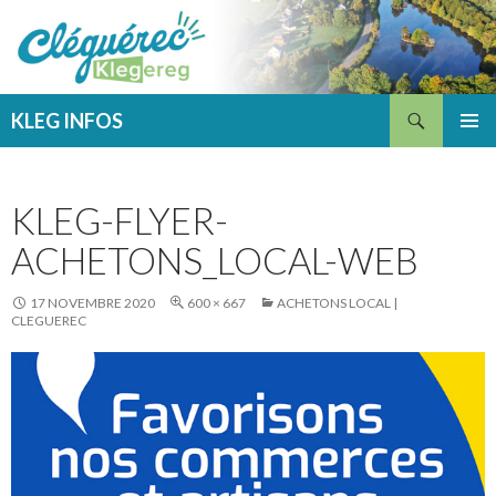
Recherche
KLEG INFOS
ALLER
MENU
AU
PRINCI
CONTENU
KLEG-FLYER-
ACHETONS_LOCAL-WEB
17 NOVEMBRE 2020
600 × 667
ACHETONS LOCAL |
CLEGUEREC