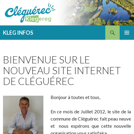
Recherche
KLEG INFOS
ALLER
MENU
AU
PRINCI
CONTENU
BIENVENUE SUR LE
NOUVEAU SITE INTERNET
DE CLÉGUÉREC
Bonjour à toutes et tous,
En ce mois de Juillet 2012, le site de la
commune de Cléguérec fait peau neuve
et nous espérons que cette nouvelle
organisation vous satisfaira.