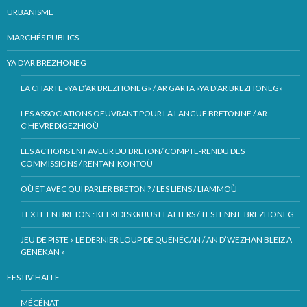
URBANISME
MARCHÉS PUBLICS
YA D’AR BREZHONEG
LA CHARTE «YA D’AR BREZHONEG» / AR GARTA «YA D’AR BREZHONEG»
LES ASSOCIATIONS OEUVRANT POUR LA LANGUE BRETONNE / AR
C’HEVREDIGEZHIOÙ
LES ACTIONS EN FAVEUR DU BRETON/ COMPTE-RENDU DES
COMMISSIONS / RENTAÑ-KONTOÙ
OÙ ET AVEC QUI PARLER BRETON ? / LES LIENS / LIAMMOÙ
TEXTE EN BRETON : KEFRIDI SKRIJUS FLATTERS / TESTENN E BREZHONEG
JEU DE PISTE « LE DERNIER LOUP DE QUÉNÉCAN / AN D’WEZHAÑ BLEIZ A
GENEKAN »
FESTIV’HALLE
MÉCÉNAT