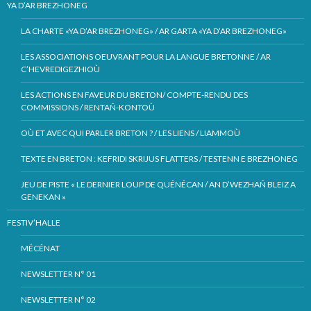
YA D’AR BREZHONEG
LA CHARTE «YA D’AR BREZHONEG» / AR GARTA «YA D’AR BREZHONEG»
LES ASSOCIATIONS OEUVRANT POUR LA LANGUE BRETONNE / AR
C’HEVREDIGEZHIOÙ
LES ACTIONS EN FAVEUR DU BRETON/ COMPTE-RENDU DES
COMMISSIONS / RENTAÑ-KONTOÙ
OÙ ET AVEC QUI PARLER BRETON ? / LES LIENS / LIAMMOÙ
TEXTE EN BRETON : KEFRIDI SKRIJUS FLATTERS / TESTENN E BREZHONEG
JEU DE PISTE « LE DERNIER LOUP DE QUÉNÉCAN / AN D’WEZHAÑ BLEIZ A
GENEKAN »
FESTIV’HALLE
MÉCÉNAT
NEWSLETTER N° 01
NEWSLETTER N° 02