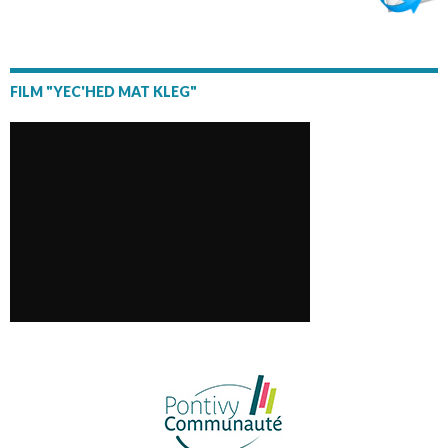
FILM "YEC'HED MAT KLEG"