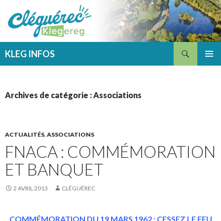
Recherche
KLEG INFOS
ALLER
MENU
AU
PRINCI
CONTENU
Archives de catégorie : Associations
ACTUALITÉS
,
ASSOCIATIONS
FNACA : COMMÉMORATION
ET BANQUET
2 AVRIL 2013
CLÉGUÉREC
COMMÉMORATION
DU 19 MARS 1962 : CESSEZ LE FEU