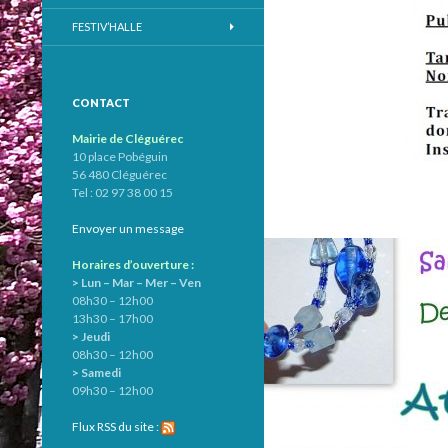
FESTIV’HALLE
CONTACT
Mairie de Cléguérec
10 place Pobéguin
56 480 Cléguérec
Tel : 02 97 38 00 15
Envoyer un message
Horaires d’ouverture :
> Lun – Mar – Mer – Ven
08h30 – 12h00
13h30 – 17h00
> Jeudi
08h30 – 12h00
> Samedi
09h30 – 12h00
Flux RSS du site :