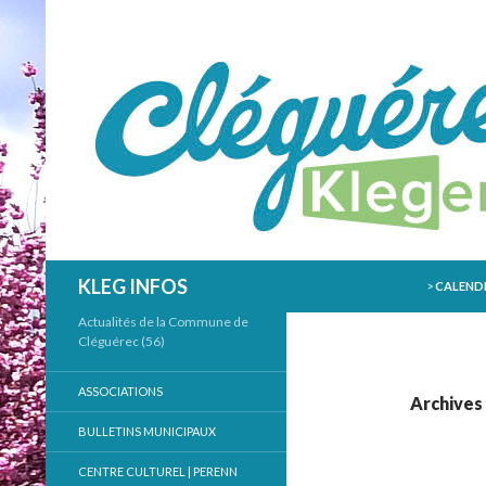
ALLER AU
Recherche
KLEG INFOS
>
CALENDR
Actualités de la Commune de
Cléguérec (56)
ASSOCIATIONS
Archives
BULLETINS MUNICIPAUX
CENTRE CULTUREL | PERENN