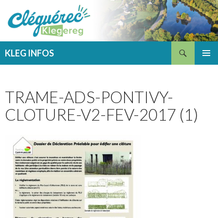
Recherche
KLEG INFOS
ALLER
MENU
AU
PRINCI
CONTENU
TRAME-ADS-PONTIVY-
CLOTURE-V2-FEV-2017 (1)