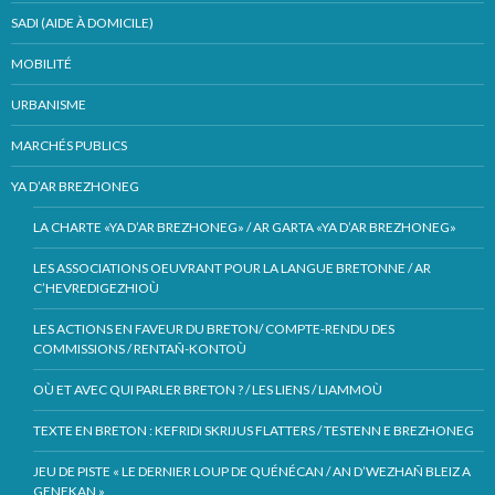
SADI (AIDE À DOMICILE)
MOBILITÉ
URBANISME
MARCHÉS PUBLICS
YA D’AR BREZHONEG
LA CHARTE «YA D’AR BREZHONEG» / AR GARTA «YA D’AR BREZHONEG»
LES ASSOCIATIONS OEUVRANT POUR LA LANGUE BRETONNE / AR
C’HEVREDIGEZHIOÙ
LES ACTIONS EN FAVEUR DU BRETON/ COMPTE-RENDU DES
COMMISSIONS / RENTAÑ-KONTOÙ
OÙ ET AVEC QUI PARLER BRETON ? / LES LIENS / LIAMMOÙ
TEXTE EN BRETON : KEFRIDI SKRIJUS FLATTERS / TESTENN E BREZHONEG
JEU DE PISTE « LE DERNIER LOUP DE QUÉNÉCAN / AN D’WEZHAÑ BLEIZ A
GENEKAN »