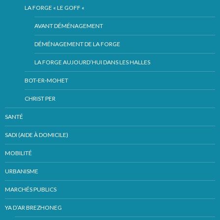
LA FORGE « LE GOFF «
AVANT DÉMÉNAGEMENT
DÉMÉNAGEMENT DE LA FORGE
LA FORGE AUJOURD’HUI DANS LES HALLES
BOT-ER-MOHET
CHRIST PER
SANTÉ
SADI (AIDE À DOMICILE)
MOBILITÉ
URBANISME
MARCHÉS PUBLICS
YA D’AR BREZHONEG