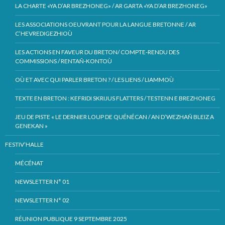
LA CHARTE «YA D’AR BREZHONEG» / AR GARTA «YA D’AR BREZHONEG»
LES ASSOCIATIONS OEUVRANT POUR LA LANGUE BRETONNE / AR
C’HEVREDIGEZHIOÙ
LES ACTIONS EN FAVEUR DU BRETON/ COMPTE-RENDU DES
COMMISSIONS / RENTAÑ-KONTOÙ
OÙ ET AVEC QUI PARLER BRETON ? / LES LIENS / LIAMMOÙ
TEXTE EN BRETON : KEFRIDI SKRIJUS FLATTERS / TESTENN E BREZHONEG
JEU DE PISTE « LE DERNIER LOUP DE QUÉNÉCAN / AN D’WEZHAÑ BLEIZ A
GENEKAN »
FESTIV’HALLE
MÉCÉNAT
NEWSLETTER N° 01
NEWSLETTER N° 02
RÉUNION PUBLIQUE 9 SEPTEMBRE 2025