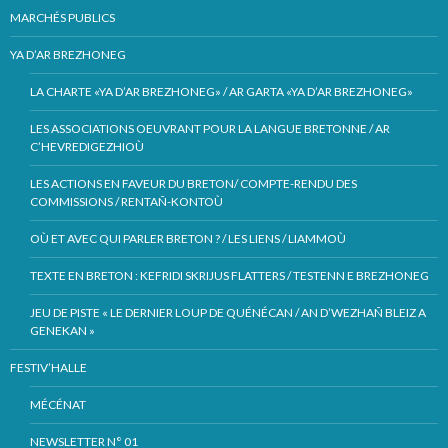
MARCHÉS PUBLICS
YA D’AR BREZHONEG
LA CHARTE «YA D’AR BREZHONEG» / AR GARTA «YA D’AR BREZHONEG»
LES ASSOCIATIONS OEUVRANT POUR LA LANGUE BRETONNE / AR
C’HEVREDIGEZHIOÙ
LES ACTIONS EN FAVEUR DU BRETON/ COMPTE-RENDU DES
COMMISSIONS / RENTAÑ-KONTOÙ
OÙ ET AVEC QUI PARLER BRETON ? / LES LIENS / LIAMMOÙ
TEXTE EN BRETON : KEFRIDI SKRIJUS FLATTERS / TESTENN E BREZHONEG
JEU DE PISTE « LE DERNIER LOUP DE QUÉNÉCAN / AN D’WEZHAÑ BLEIZ A
GENEKAN »
FESTIV’HALLE
MÉCÉNAT
NEWSLETTER N° 01