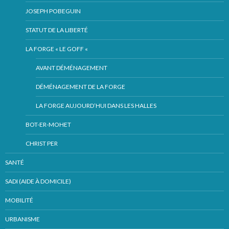
JOSEPH POBEGUIN
STATUT DE LA LIBERTÉ
LA FORGE « LE GOFF «
AVANT DÉMÉNAGEMENT
DÉMÉNAGEMENT DE LA FORGE
LA FORGE AUJOURD’HUI DANS LES HALLES
BOT-ER-MOHET
CHRIST PER
SANTÉ
SADI (AIDE À DOMICILE)
MOBILITÉ
URBANISME