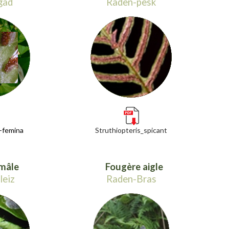
gad
Raden-pesk
x-femina
Struthiopteris_spicant
mâle
Fougère aigle
leiz
Raden-Bras