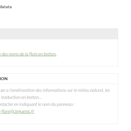
ilatata
des noms de la flore en breton.
TION
er a l’amélioration des informations sur le milieu naturel, les
a traduction en breton…
ontacter en indiquant le nom du panneau :
flore@cleguerec.fr