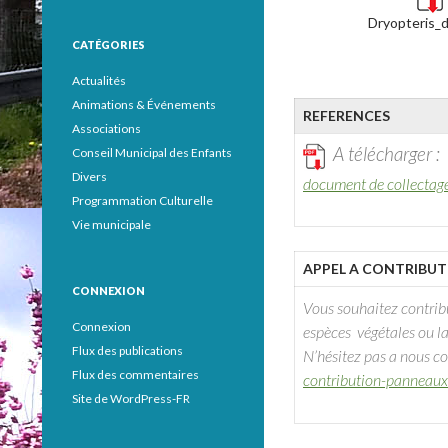
Dryopteris_d
CATÉGORIES
Actualités
Animations & Événements
REFERENCES
Associations
A télécharger :
Conseil Municipal des Enfants
Divers
document de collectage 
Programmation Culturelle
Vie municipale
APPEL A CONTRIBU
CONNEXION
Vous souhaitez contribu
Connexion
espèces végétales ou l
Flux des publications
N’hésitez pas a nous c
Flux des commentaires
contribution-panneaux-
Site de WordPress-FR