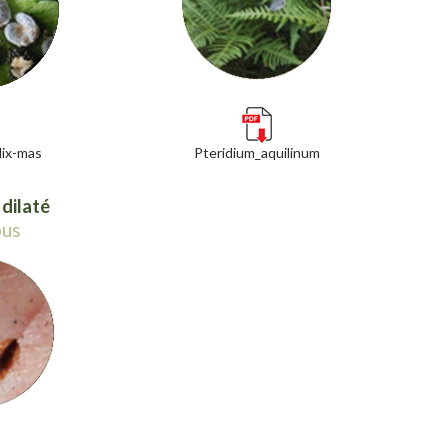
lix-mas
Pteridium_aquilinum
dilaté
ous