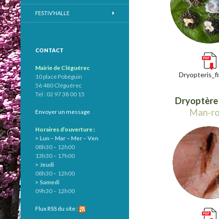
FESTIV’HALLE
CONTACT
Mairie de Cléguérec
Dryopteris_fi
10 place Pobéguin
56 480 Cléguérec
Tel : 02 97 38 00 15
Dryoptère 
Man-r
Envoyer un message
Horaires d’ouverture :
> Lun – Mar – Mer – Ven
08h30 – 12h00
13h30 – 17h00
> Jeudi
08h30 – 12h00
> Samedi
09h30 – 12h00
Flux RSS du site :