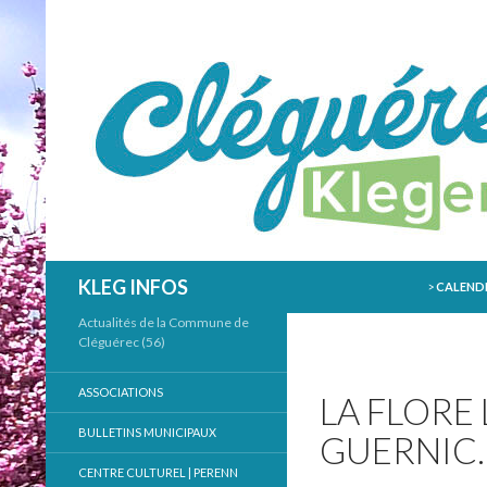
ALLER AU
Recherche
KLEG INFOS
>
CALENDR
Actualités de la Commune de
Cléguérec (56)
ASSOCIATIONS
LA FLORE
BULLETINS MUNICIPAUX
GUERNIC
CENTRE CULTUREL | PERENN