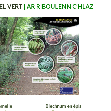
L VERT
| AR RIBOULENN C’HLAZ
emelle
Blechnum en épis