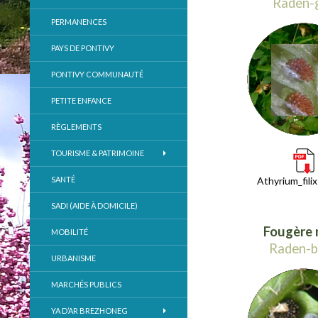
Raden-
PERMANENCES
PAYS DE PONTIVY
PONTIVY COMMUNAUTÉ
PETITE ENFANCE
RÈGLEMENTS
TOURISME & PATRIMOINE
SANTÉ
Athyrium_fili
SADI (AIDE À DOMICILE)
Fougère 
MOBILITÉ
Raden-b
URBANISME
MARCHÉS PUBLICS
YA D’AR BREZHONEG