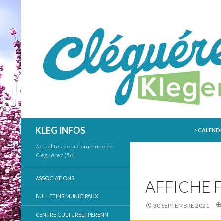
ALLER AU
Recherche
KLEG INFOS
>
CALENDR
Actualités de la Commune de
Cléguérec (56)
ASSOCIATIONS
AFFICHE 
BULLETINS MUNICIPAUX
30 SEPTEMBRE 2021
CENTRE CULTUREL | PERENN