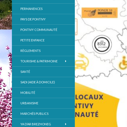
PERMANENCES
PAYS DE PONTIVY
PONTIVY COMMUNAUTÉ
PETITE ENFANCE
RÈGLEMENTS
TOURISME & PATRIMOINE
SANTÉ
SADI (AIDE À DOMICILE)
MOBILITÉ
URBANISME
MARCHÉS PUBLICS
YA D’AR BREZHONEG