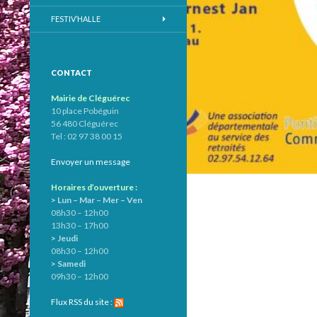
FESTIV’HALLE
CONTACT
Mairie de Cléguérec
10 place Pobéguin
56 480 Cléguérec
Tel : 02 97 38 00 15
Envoyer un message
Horaires d’ouverture :
> Lun – Mar – Mer – Ven
08h30 – 12h00
13h30 – 17h00
> Jeudi
08h30 – 12h00
> Samedi
09h30 – 12h00
Flux RSS du site :