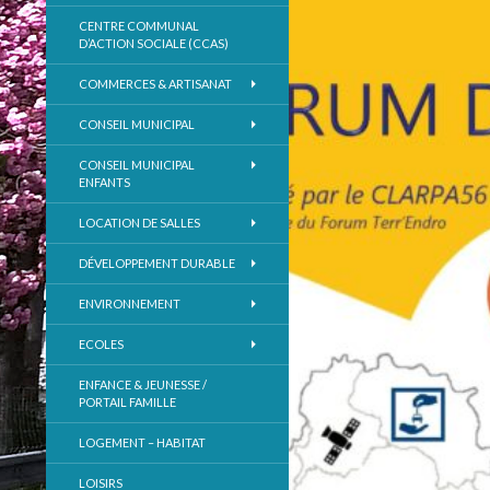
CENTRE COMMUNAL
D’ACTION SOCIALE (CCAS)
COMMERCES & ARTISANAT
CONSEIL MUNICIPAL
CONSEIL MUNICIPAL
ENFANTS
LOCATION DE SALLES
DÉVELOPPEMENT DURABLE
ENVIRONNEMENT
ECOLES
ENFANCE & JEUNESSE /
PORTAIL FAMILLE
LOGEMENT – HABITAT
LOISIRS